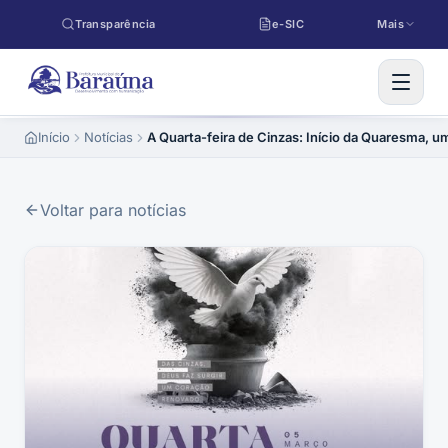
Pular para o conteúdo
Transparência
e-SIC
Mais
Início
Notícias
A Quarta-feira de Cinzas: Início da Quaresma, 
Voltar para notícias