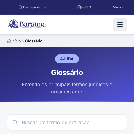
Pular para o conteúdo
Transparência
e-SIC
Mais
Início
Glossário
AJUDA
Glossário
Entenda os principais termos jurídicos e
orçamentários