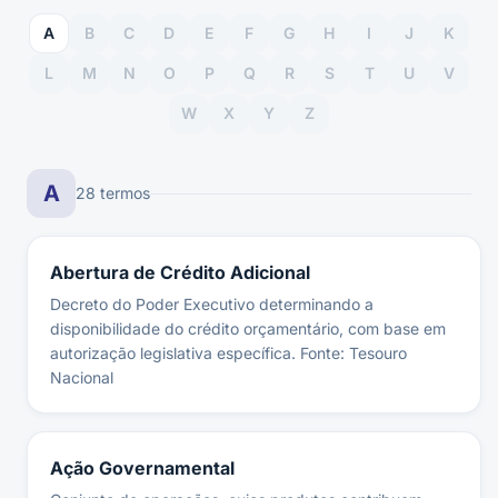
A
B
C
D
E
F
G
H
I
J
K
L
M
N
O
P
Q
R
S
T
U
V
W
X
Y
Z
A
28
termo
s
Abertura de Crédito Adicional
Decreto do Poder Executivo determinando a
disponibilidade do crédito orçamentário, com base em
autorização legislativa específica. Fonte: Tesouro
Nacional
Ação Governamental